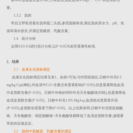
屠宰时放血接全血20 mL,分离血清,测定血清中Mg2+、Cr3+和皮质醇含
量。
1.3.2 肌肉
宰后立即取背最长肌和股二头肌,参照国家标准,测定肌肉系水力、pH、色
值和滴水损失,并测定肌糖原、乳酸含量。
1.4 统计分析
运用SAS 6.0进行统计分析,以P<0.05为差异显著性标准。
2、结果
2.1 血液生化指标测定
血液生化指标测定结果见表1。由表1可知,与对照组相比,日粮中补充0.3
mg/kg Crpi(Ⅲ组),对血清中Cr3+含量没有显著影响(P>0.05),但是显著降低血清
中皮质醇含量(P<0.05)。日粮中补铬的同时补充天冬氨酸镁(Ⅳ组),也显著降低
血清皮质醇含量(P<0.05)。日粮中补充1.0% MgAsp,血清镁浓度显著升高
(P<0.05),皮质醇浓度显著下降(P<0.05)。以上结果表明,日粮中补充吡啶羧酸
铬、天冬氨酸镁、吡啶羧酸铬+天冬氨酸镁都降低了血清皮质醇含量,减缓屠
宰前的应激反应。
2.2 肌肉中肌糖原、乳酸含量的测定