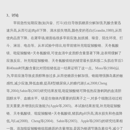
3、讨论
宰前急性短期应激(如兴奋、打斗)往往导致肌糖原分解加强,乳酸含量迅
速升高,从而引起肉pH下降、滴水损失增高,颜色变的苍白(Grandin,1980),从而
使肉品质下降。在屠宰场,猪面临很多宰前应激,如抓捕、噪音、陌生环境、打
斗、淋浴、电击等。从本试验中得出,给宰前猪补充吡啶羧酸铬、天冬氨酸
镁、吡啶羧酸铬+天冬氨酸镁,可使血清中皮质醇含量显著下降,这表明缓解了
应激反应。补充吡啶羧酸铬、天冬氨酸镁组的猪背最长肌和股二头肌在宰后5
和40min时乳酸含量比对照组猪低这一结果证明了这一点。Moss等(1984)认
为,宰前应激导致皮质醇释放过多,从而使糖原分解加强。铬能增强胰岛素的敏
感性,减少应激,降低血糖,提高Ⅱ型糖尿病人的糖代谢(Lai,2008;Cheng
等,2004);Sahin等(2005)研究结果发现,吡啶羧酸铬可降低热应激鹌鹑的血清胆
固醇水平、血糖水平。镁是生物体内重要的阳离子之一,对多个细胞活动过程
至关重要,并增强抗应激能力(Apple等,2005)。本试验结果发现,补充吡啶羧酸
铬、天冬氨酸镁、吡啶羧酸铬+天冬氨酸镁,猪肌肉pH升高,滴水损失和色值降
低,与Lai(2008)、Cheng等(2004)、Sahin等(2005)、Apple等(2005)的研究结果相
一致。添加吡啶羧酸铬组肌糖原的含量增加,是因为铬调节胰岛素信号,减少了