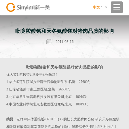
中文
/
EN
吡啶羧酸铬和天冬氨酸镁对猪肉品质的影响
2011-03-16
吡啶羧酸铬和天冬氨酸镁对猪肉品质的影响
徐大节1,赵凤荣2,马爱平3,张敏红4
1.临沂师范学院城乡经济学院动物医学系,临沂 276005;
2·山东省蓬莱市南王兽医站,蓬莱 265607;
3.北京华谷生物营养科技发展有限公司,北京 100193;
4.中国农业科学院北京畜牧兽医研究所,北京 100193；
摘要：
选择48头体重接近(86.0±5.1) kg的杜长大肥育阉公猪,研究天冬氨酸镁
和吡啶羧酸铬对猪宰前应激肉品质的影响。试验猪分为4组,Ⅰ组为对照组,Ⅱ、