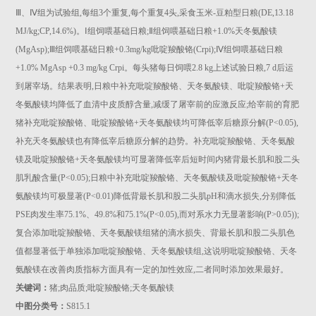
Ⅲ、Ⅳ组为试验组,每组3个重复,每个重复4头,采食玉米-豆粕型日粮(DE,13.18
MJ/kg;CP,14.6%)。Ⅰ组饲喂基础日粮;Ⅱ组饲喂基础日粮+1.0%天冬氨酸镁
(MgAsp);Ⅲ组饲喂基础日粮+0.3mg/kg吡啶羧酸铬(Crpi);Ⅳ组饲喂基础日粮
+1.0% MgAsp +0.3 mg/kg Crpi。每头猪每日饲喂2.8 kg上述试验日粮,7 d后运
到屠宰场。结果表明,日粮中补充吡啶羧酸铬、天冬氨酸镁、吡啶羧酸铬+天
冬氨酸镁均降低了血清中皮质醇含量,减缓了屠宰前的应激反应;给宰前的育肥
猪补充吡啶羧酸铬、吡啶羧酸铬+天冬氨酸镁均可降低宰后糖原分解(P<0.05),
补充天冬氨酸镁也有降低宰后糖原分解的趋势。补充吡啶羧酸铬、天冬氨酸
镁及吡啶羧酸铬+天冬氨酸镁均可显著降低宰后短时间内猪背最长肌和股二头
肌乳酸含量(P<0.05);日粮中补充吡啶羧酸铬、天冬氨酸镁及吡啶羧酸铬+天冬
氨酸镁均可极显著(P<0.01)降低背最长肌和股二头肌pH和滴水损失,分别降低
PSE肉发生率75.1%、49.8%和75.1%(P<0.05),而对系水力无显著影响(P>0.05));
复合添加吡啶羧酸铬、天冬氨酸镁组猪的滴水损失、背最长肌和股二头肌色
值都显著低于单独添加吡啶羧酸铬、天冬氨酸镁组,这说明吡啶羧酸铬、天冬
氨酸镁在改善肉质指标方面具有一定的加性效应,二者同时添加效果最好。
关键词：
猪;肉品质;吡啶羧酸铬;天冬氨酸镁
中图分类号：
S815.1