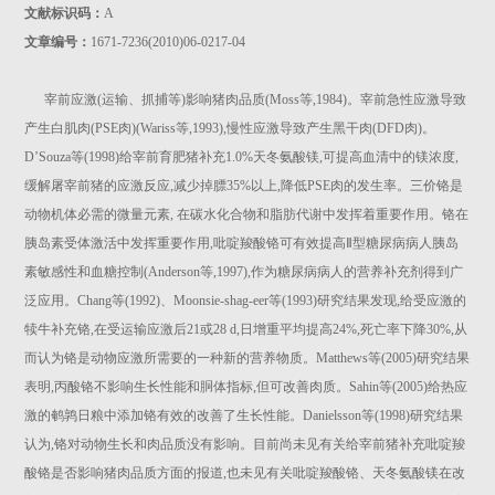
文献标识码：
A
文章编号：
1671-7236(2010)06-0217-04
宰前应激(运输、抓捕等)影响猪肉品质(Moss等,1984)。宰前急性应激导致
产生白肌肉(PSE肉)(Wariss等,1993),慢性应激导致产生黑干肉(DFD肉)。
D’Souza等(1998)给宰前育肥猪补充1.0%天冬氨酸镁,可提高血清中的镁浓度,
缓解屠宰前猪的应激反应,减少掉膘35%以上,降低PSE肉的发生率。三价铬是
动物机体必需的微量元素, 在碳水化合物和脂肪代谢中发挥着重要作用。铬在
胰岛素受体激活中发挥重要作用,吡啶羧酸铬可有效提高Ⅱ型糖尿病病人胰岛
素敏感性和血糖控制(Anderson等,1997),作为糖尿病病人的营养补充剂得到广
泛应用。Chang等(1992)、Moonsie-shag-eer等(1993)研究结果发现,给受应激的
犊牛补充铬,在受运输应激后21或28 d,日增重平均提高24%,死亡率下降30%,从
而认为铬是动物应激所需要的一种新的营养物质。Matthews等(2005)研究结果
表明,丙酸铬不影响生长性能和胴体指标,但可改善肉质。Sahin等(2005)给热应
激的鹌鹑日粮中添加铬有效的改善了生长性能。Danielsson等(1998)研究结果
认为,铬对动物生长和肉品质没有影响。目前尚未见有关给宰前猪补充吡啶羧
酸铬是否影响猪肉品质方面的报道,也未见有关吡啶羧酸铬、天冬氨酸镁在改