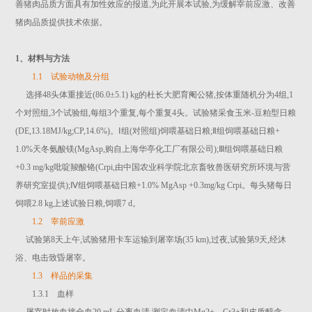
善猪肉品质方面具有加性效应的报道,为此开展本试验,为缓解宰前应激、改善
猪肉品质提供技术依据。
1、材料与方法
1.1 试验动物及分组
选择48头体重接近(86.0±5.1) kg的杜长大肥育阉公猪,按体重随机分为4组,1
个对照组,3个试验组,每组3个重复,每个重复4头。试验猪采食玉米-豆粕型日粮
(DE,13.18MJ/kg;CP,14.6%)。Ⅰ组(对照组)饲喂基础日粮;Ⅱ组饲喂基础日粮+
1.0%天冬氨酸镁(MgAsp,购自上海华亭化工厂有限公司);Ⅲ组饲喂基础日粮
+0.3 mg/kg吡啶羧酸铬(Crpi,由中国农业科学院北京畜牧兽医研究所环境与营
养研究室提供);Ⅳ组饲喂基础日粮+1.0% MgAsp +0.3mg/kg Crpi。每头猪每日
饲喂2.8 kg上述试验日粮,饲喂7 d。
1.2 宰前应激
试验第8天上午,试验猪用卡车运输到屠宰场(35 km),过夜,试验第9天,经沐
浴、电击致昏屠宰。
1.3 样品的采集
1.3.1 血样