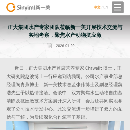
中文
/
EN
正大集团水产专家团队莅临新一美开展技术交流与
实地考察，聚焦水产动物抗应激
2026-01-20
近日
，正大集团水产首席营养专家
博士
，正
Chawalit
大研究院
赵波博士一行应邀到访我司。公司水产事业部总
经理陶青燕博士、新一美技术总监张伟博士及副总经理魏
浩先生予以热情接洽。会谈中，双方聚焦水生动物自由基
清除及抗应激技术方案展开深入研讨，会后还共同实地参
观了公司技术研发中心。此次交流进一步增进了双方的互
信与了解，为后续深化合作筑牢了基础。