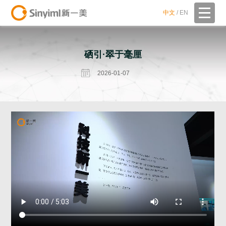
中文
/
EN
硒引·翠于毫厘
2026-01-07