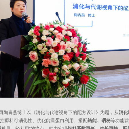
陶青燕博士以《消化与代谢视角下的配方设计》为题，从
消化
控原料可消化性、优化能量蛋白利用、搭配
铬能、硒秘
等功能营
重总量、轻利用”的痛点，助力实现
饵料系数更低、生长更快、肝