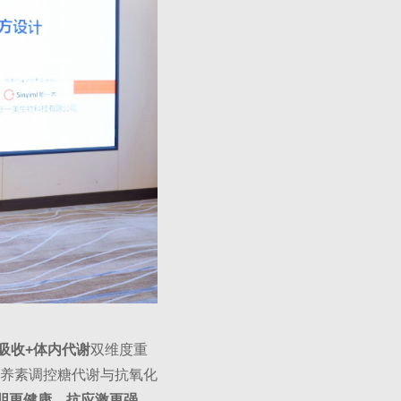
吸收+体内代谢
双维度重
养素调控糖代谢与抗氧化
胆更健康、抗应激更强、